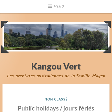
Skip
MENU
to
content
Kangou Vert
Les aventures australiennes de la famille Moyen
POSTED
NON CLASSÉ
IN
Public holidays / jours fériés