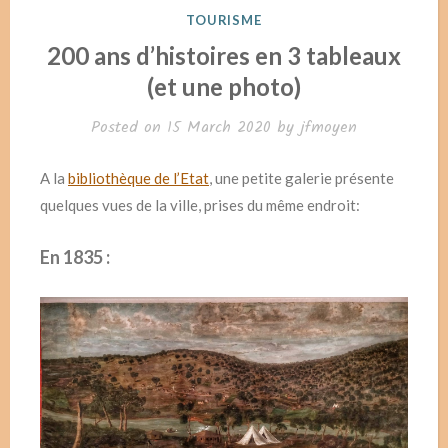
POSTED
TOURISME
IN
200 ans d’histoires en 3 tableaux
(et une photo)
Posted on
15 March 2020
by
jfmoyen
A la
bibliothèque de l’Etat
, une petite galerie présente
quelques vues de la ville, prises du même endroit:
En 1835 :