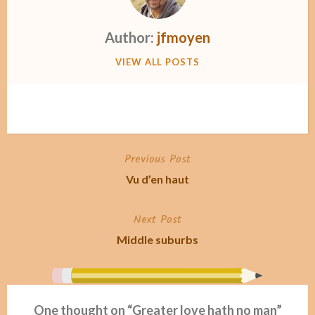
Author:
jfmoyen
VIEW ALL POSTS
Previous Post
Post
Vu d’en haut
navigation
Next Post
Middle suburbs
One thought on “
Greater love hath no man
”