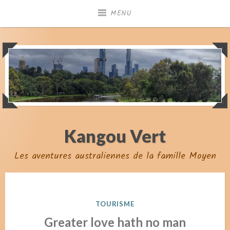
Skip
MENU
to
content
Kangou Vert
Les aventures australiennes de la famille Moyen
POSTED
TOURISME
IN
Greater love hath no man