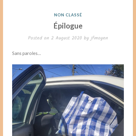
POSTED
NON CLASSÉ
IN
Épilogue
Posted on
2 August 2020
by
jfmoyen
Sans paroles…